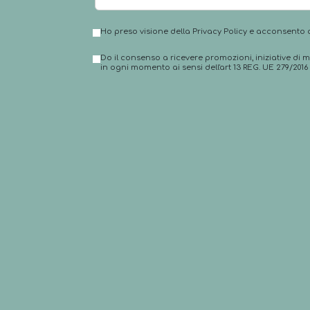
Ho preso visione della Privacy Policy e acconsento al
Do il consenso a ricevere promozioni, iniziative di 
in ogni momento ai sensi dell'art 13 REG. UE 279/2016